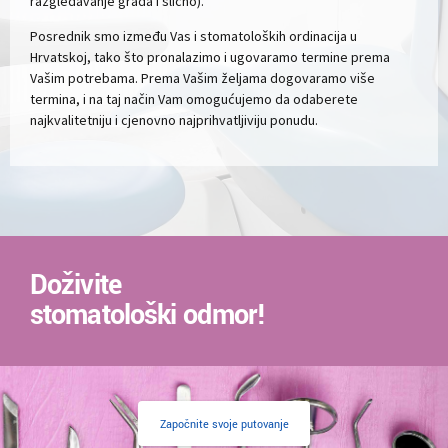
razgledavanje grada i slično).
Posrednik smo između Vas i stomatoloških ordinacija u
Hrvatskoj, tako što pronalazimo i ugovaramo termine prema
Vašim potrebama. Prema Vašim željama dogovaramo više
termina, i na taj način Vam omogućujemo da odaberete
najkvalitetniju i cjenovno najprihvatljiviju ponudu.
Doživite
stomatološki odmor!
Započnite svoje putovanje